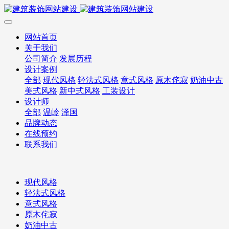
网站首页
关于我们
公司简介
发展历程
设计案例
全部
现代风格
轻法式风格
意式风格
原木侘寂
奶油中古
美式风格
新中式风格
工装设计
设计师
全部
温岭
泽国
品牌动态
在线预约
联系我们
现代风格
轻法式风格
意式风格
原木侘寂
奶油中古