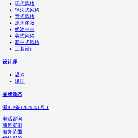
现代风格
轻法式风格
意式风格
原木侘寂
奶油中古
美式风格
新中式风格
工装设计
设计师
温岭
泽国
品牌动态
浙ICP备12029201号-1
电话咨询
项目案例
服务范围